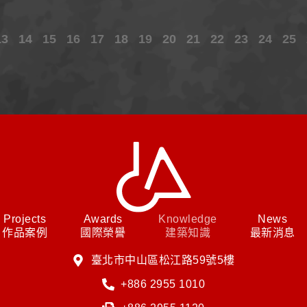
13
14
15
16
17
18
19
20
21
22
23
24
25
Projects
Awards
Knowledge
News
作品案例
國際榮譽
建築知識
最新消息
臺北市中山區松江路59號5樓
+886 2955 1010