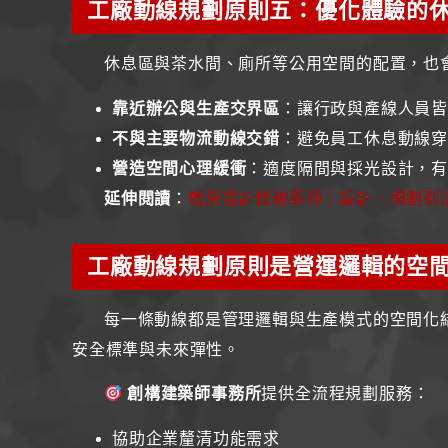
工廠動線規劃原則五：優化體驗的
休息區與茶水間、廁所等公用空間的配置，也
靠近辦公與生產交界區
：讓行政與產線人員皆
不與主要物流動線交錯
：避免員工休息動線
營造空間心理緩衝
：適度隔間與採光設計，
延伸閱讀
：
廠房設計找建築師｜設計、規劃到
工廠動線規劃原則是營運邏輯的空
每一條動線都是管理邏輯與生產模式的空間化
安全標準與未來彈性。
創構建築師事務所
提供全流程規劃服務：
協助企業釐清功能需求