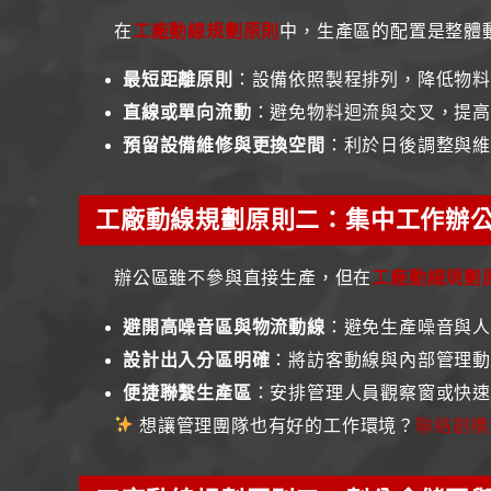
在
工廠動線規劃原則
中，生產區的配置是整體
最短距離原則
：設備依照製程排列，降低物
直線或單向流動
：避免物料迴流與交叉，提
預留設備維修與更換空間
：利於日後調整與
工廠動線規劃原則二：集中工作辦
辦公區雖不參與直接生產，但在
工廠動線規劃
避開高噪音區與物流動線
：避免生產噪音與
設計出入分區明確
：將訪客動線與內部管理
便捷聯繫生產區
：安排管理人員觀察窗或快
想讓管理團隊也有好的工作環境？
聯絡創構