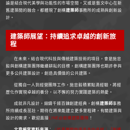
論是結合現代美學與功能性的市場空間，又或是藝文中心在新
舊建築間的融合，都體現了創構
建築師
事務所的成熟與創新設
計。
建築師展望：持續追求卓越的創新旅
程
在未來，結合現代科技與傳統建築技術的項目，會是施忠
毅與創構建築團隊繼續耕耘的目標，創構建築團隊也期許參與
更多公共建築設計，創造具價值的公共建築。
從獨自一人到經營團隊工作，施忠毅積累點滴經驗，將經
歷化作實現卓越的養分，以不懈的努力實踐建築的熱愛。
成就非凡設計，鎔鑄千錘百鍊創建經典，創構
建築師
事務
所持續成長茁壯，期待在將來能建立更多里程碑，有關建築與
設計的需求，歡迎直接
LINE@創構建築團隊
！
文章編寫資料來源
：
〈從基層開始逐步走向卓越｜「創構