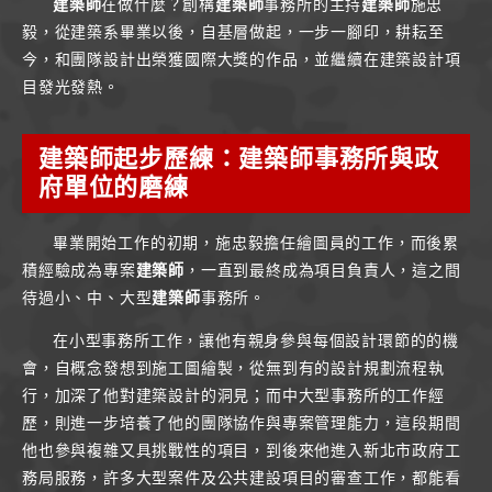
建築師
在做什麼？創構
建築師
事務所的主持
建築師
施忠
毅，從建築系畢業以後，自基層做起，一步一腳印，耕耘至
今，和團隊設計出榮獲國際大獎的作品，並繼續在建築設計項
目發光發熱。
建築師起步歷練：建築師事務所與政
府單位的磨練
畢業開始工作的初期，施忠毅擔任繪圖員的工作，而後累
積經驗成為專案
建築師
，一直到最終成為項目負責人，這之間
待過小、中、大型
建築師
事務所。
在小型事務所工作，讓他有親身參與每個設計環節的的機
會，自概念發想到施工圖繪製，從無到有的設計規劃流程執
行，加深了他對建築設計的洞見；而中大型事務所的工作經
歷，則進一步培養了他的團隊協作與專案管理能力，這段期間
他也參與複雜又具挑戰性的項目，到後來他進入新北市政府工
務局服務，許多大型案件及公共建設項目的審查工作，都能看